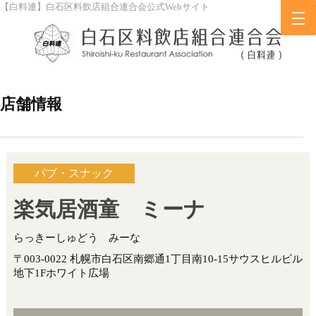
【白料連】白石区料飲店組合連合会公式Webサイト
店舗情報
パブ・スナック
楽気居酒童 ミーナ
らっきーしゅどう みーな
〒003-0022 札幌市白石区南郷通1丁目南10-15サウスヒルビル
地下1Fホワイト広場