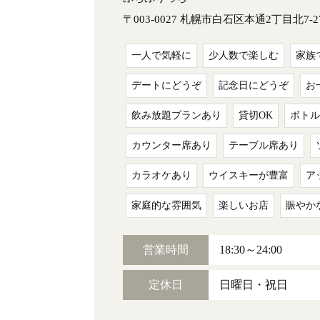
〒003-0027 札幌市白石区本通2丁目北7-
一人で気軽に
少人数で楽しむ
家族
デートにどうぞ
記念日にどうぞ
お
飲み放題プランあり
貸切OK
ボトル
カウンター席あり
テーブル席あり
カラオケあり
ウイスキーが豊富
ア
家庭的な雰囲気
楽しいお店
賑やか
営業時間
18:30～24:00
定休日
日曜日・祝日