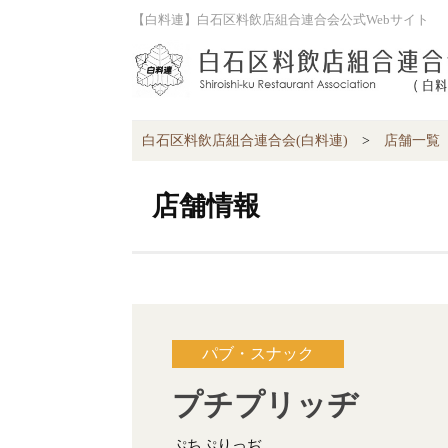
【白料連】白石区料飲店組合連合会公式Webサイト
白石区料飲店組合連合会(白料連)
>
店舗一覧
店舗情報
パブ・スナック
プチプリッヂ
ぷちぷりっぢ